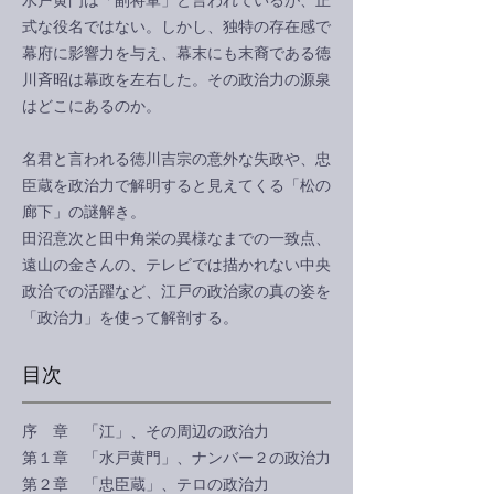
水戸黄門は「副将軍」と言われているが、正
式な役名ではない。しかし、独特の存在感で
幕府に影響力を与え、幕末にも末裔である徳
川斉昭は幕政を左右した。その政治力の源泉
はどこにあるのか。
名君と言われる徳川吉宗の意外な失政や、忠
臣蔵を政治力で解明すると見えてくる「松の
廊下」の謎解き。
田沼意次と田中角栄の異様なまでの一致点、
遠山の金さんの、テレビでは描かれない中央
政治での活躍など、江戸の政治家の真の姿を
「政治力」を使って解剖する。
目次
序 章 「江」、その周辺の政治力
第１章 「水戸黄門」、ナンバー２の政治力
第２章 「忠臣蔵」、テロの政治力